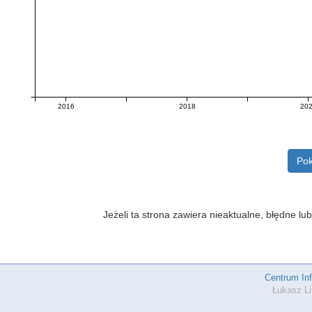
2016
2018
20
Pok
Jeżeli ta strona zawiera nieaktualne, błędne 
Centrum In
Łukasz Li