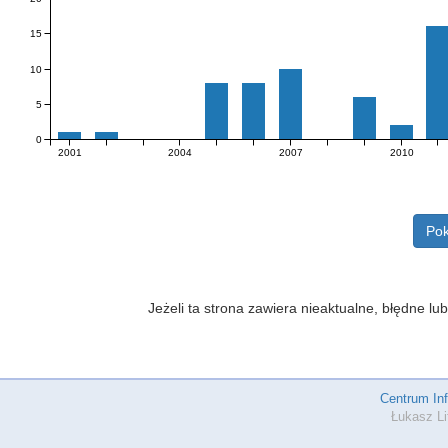
15
10
5
0
2001
2004
2007
2010
Pok
Jeżeli ta strona zawiera nieaktualne, błędne 
Centrum In
Łukasz Li