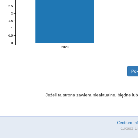
2.5
2
1.5
1
0.5
0
2023
Pok
Jeżeli ta strona zawiera nieaktualne, błędne 
Centrum In
Łukasz Li