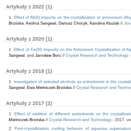
Artykuły z 2022 (1)
1.
Effect of Al(III) impurity on the crystallization of ammonium
Brzóska
,
Keshra Sangwal
,
Dariusz Chocyk
,
Karolina Kluziak
//
Jou
Artykuły z 2020 (1)
1.
Effect of Fe(III) Impurity on the Antisolvent Crystallization
Sangwal
, and
Jarosław Borc
//
Crystal Research and Technology
.
Artykuły z 2018 (1)
1.
Investigation of selected alcohols as antisolvents in the cry
Sangwal
,
Ewa Mielniczek-Brzóska
//
Crystal Research and Techno
Artykuły z 2017 (2)
1.
Effect of addition of different antisolvents on the crystal
Mielniczek-Brzóska
//
Crystal Research and Technology
.- 2017, v
2.
Post-crystallization cooling behavior of aqueous supersa