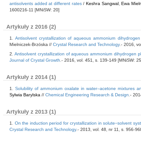
antisolvents added at different rates
/
Keshra Sangwal
,
Ewa Miel
1600216-11 [MNiSW: 20]
Artykuły z 2016 (2)
1.
Antisolvent crystallization of aqueous ammonium dihydrogen 
Mielniczek-Brzóska //
Crystal Research and Technology
.- 2016, v
2.
Antisolvent crystallization of aqueous ammonium dihydrogen p
Journal of Crystal Growth
.- 2016, vol. 451, s. 139-149 [MNiSW: 25
Artykuły z 2014 (1)
1.
Solubility of ammonium oxalate in water–acetone mixtures an
Sylwia Barylska
//
Chemical Engineering Research & Design
.- 201
Artykuły z 2013 (1)
1.
On the induction period for crystallization in solute−solvent s
Crystal Research and Technology
.- 2013, vol. 48, nr 11, s. 956-