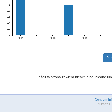
1
0.8
0.6
0.4
0.2
0
2011
2013
2015
Pok
Jeżeli ta strona zawiera nieaktualne, błędne 
Centrum In
Łukasz Li