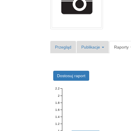
Przegląd
Publikacje
Raporty
Dostosuj raport
2.2
2
1.8
1.6
1.4
1.2
1