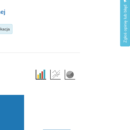
Zgłoś opinię lub błąd
ej
ikacja