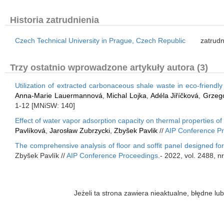
Historia zatrudnienia
Czech Technical University in Prague, Czech Republic
zatrudn
Trzy ostatnio wprowadzone artykuły autora (3)
Utilization of extracted carbonaceous shale waste in eco-friendl
Anna-Marie Lauermannová
,
Michal Lojka
,
Adéla Jiříčková
,
Grzeg
1-12 [MNiSW: 140]
Effect of water vapor adsorption capacity on thermal properties o
Pavlíková
,
Jarosław Zubrzycki
,
Zbyšek Pavlik
//
AIP Conference P
The comprehensive analysis of floor and soffit panel designed f
Zbyšek Pavlík //
AIP Conference Proceedings
.- 2022, vol. 2488, n
Jeżeli ta strona zawiera nieaktualne, błędne 