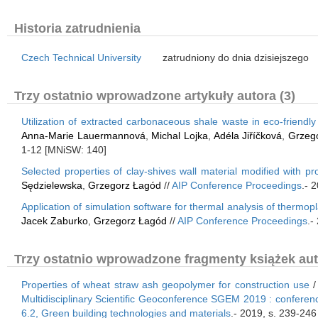
Historia zatrudnienia
Czech Technical University
zatrudniony do dnia dzisiejszego
Trzy ostatnio wprowadzone artykuły autora (3)
Utilization of extracted carbonaceous shale waste in eco-friendl
Anna-Marie Lauermannová
,
Michal Lojka
,
Adéla Jiříčková
,
Grzeg
1-12 [MNiSW: 140]
Selected properties of clay-shives wall material modified with p
Sędzielewska
,
Grzegorz Łagód
//
AIP Conference Proceedings
.- 
Application of simulation software for thermal analysis of thermop
Jacek Zaburko
,
Grzegorz Łagód
//
AIP Conference Proceedings
.-
Trzy ostatnio wprowadzone fragmenty książek aut
Properties of wheat straw ash geopolymer for construction use
/
Multidisciplinary Scientific Geoconference SGEM 2019 : conference
6.2, Green building technologies and materials
.- 2019, s. 239-24