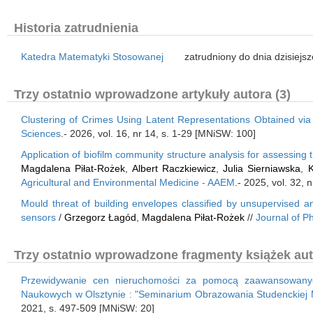
Historia zatrudnienia
Katedra Matematyki Stosowanej
zatrudniony do dnia dzisiejs
Trzy ostatnio wprowadzone artykuły autora (3)
Clustering of Crimes Using Latent Representations Obtained vi
Sciences
.- 2026, vol. 16, nr 14, s. 1-29 [MNiSW: 100]
Application of biofilm community structure analysis for assessin
Magdalena Piłat-Rożek
,
Albert Raczkiewicz
,
Julia Sierniawska
,
K
Agricultural and Environmental Medicine - AAEM
.- 2025, vol. 32,
Mould threat of building envelopes classified by unsupervised 
sensors
/
Grzegorz Łagód
,
Magdalena Piłat-Rożek
//
Journal of P
Trzy ostatnio wprowadzone fragmenty książek aut
Przewidywanie cen nieruchomości za pomocą zaawansowanych
Naukowych w Olsztynie : "Seminarium Obrazowania Studenckiej M
2021, s. 497-509 [MNiSW: 20]