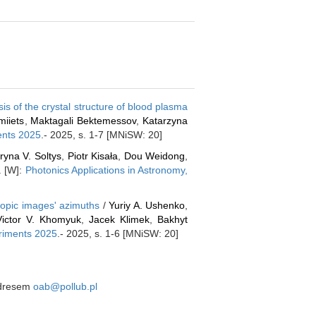
is of the crystal structure of blood plasma
miiets
,
Maktagali Bektemessov
,
Katarzyna
ents 2025
.- 2025, s. 1-7 [MNiSW: 20]
Iryna V. Soltys
,
Piotr Kisała
,
Dou Weidong
,
. [W]:
Photonics Applications in Astronomy,
scopic images' azimuths
/
Yuriy A. Ushenko
,
Victor V. Khomyuk
,
Jacek Klimek
,
Bakhyt
eriments 2025
.- 2025, s. 1-6 [MNiSW: 20]
 adresem
oab@pollub.pl