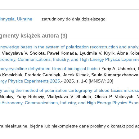
innytsia, Ukraine
zatrudniony do dnia dzisiejszego
gmenty książek autora (3)
 knowledge bases in the system of polarization reconstruction and analys
,
Vladyslava V. Sholota
,
Paweł Komada
,
Lyudmila V. Krylik
,
Alona Kolo
Astronomy, Communications, Industry, and High Energy Physics Experim
lycrystalline dehydrated films of biological fluids
/
Yuriy A. Ushenko
,
a Kovalchuk
,
Frederic Guralnyk
,
Jacek Klimek
,
Saule Kumargazhanova
ergy Physics Experiments 2025
.- 2025, s. 1-6 [MNiSW: 20]
ogy using the method of polarization cartography of blood facies micro
ilookiy
,
Yuriy Rohoviy
,
Vladyslava V. Sholota
,
Olesia P. Voitovych
,
in Astronomy, Communications, Industry, and High Energy Physics Exp
iera nieaktualne, błędne lub niekompletne dane prosimy o kontakt pod