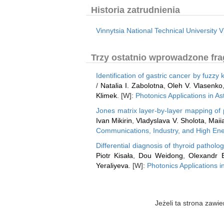
Historia zatrudnienia
Vinnytsia National Technical University V
Trzy ostatnio wprowadzone fra
Identification of gastric cancer by fuzzy
/
Natalia I. Zabolotna
,
Oleh V. Vlasenko
Klimek
. [W]:
Photonics Applications in 
Jones matrix layer-by-layer mapping of po
Ivan Mikirin
,
Vladyslava V. Sholota
,
Maii
Communications, Industry, and High En
Differential diagnosis of thyroid pathol
Piotr Kisała
,
Dou Weidong
,
Olexandr B
Yeraliyeva
. [W]:
Photonics Applications 
Jeżeli ta strona zaw