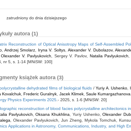
zatrudniony do dnia dzisiejszego
kuły autora (1)
rix Reconstruction of Optical Anisotropy Maps of Self-Assembled Poly
o
,
Andrzej Smolarz
,
Iryna V. Soltys
,
Alexander V. Dubolazov
,
Alexand
,
Olexander V. Pavlyukovich
, Sergey V. Pavlov,
Natalia Pavlyukovich
24, nr 5, s. 1-14 [MNiSW: 100]
gmenty książek autora (3)
lycrystalline dehydrated films of biological fluids
/
Yuriy A. Ushenko
,
a Kovalchuk
,
Frederic Guralnyk
,
Jacek Klimek
,
Saule Kumargazhanova
ergy Physics Experiments 2025
.- 2025, s. 1-6 [MNiSW: 20]
ographic reconstruction of blood facies polycrystalline architectonics 
alia Pavlyukovich
,
Oksana Khukhlina
, Yuriy Ushenko,
Olexander Dub
alega
, Olexander Pavlyukovich, Jun Zheng, Mykola Tomchuk, Kuns
nics Applications in Astronomy, Communications, Industry, and High 