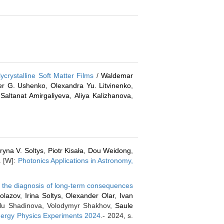
crystalline Soft Matter Films
/
Waldemar
er G. Ushenko
,
Olexandra Yu. Litvinenko
,
,
Saltanat Amirgaliyeva
,
Aliya Kalizhanova
,
Iryna V. Soltys
,
Piotr Kisała
,
Dou Weidong
,
. [W]:
Photonics Applications in Astronomy,
in the diagnosis of long-term consequences
olazov
,
Irina Soltys
,
Olexander Olar
,
Ivan
ulu Shadinova, Volodymyr Shakhov,
Saule
Energy Physics Experiments 2024
.- 2024, s.