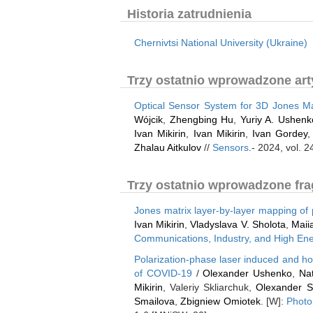
Historia zatrudnienia
Chernivtsi National University (Ukraine)
Trzy ostatnio wprowadzone arty
Optical Sensor System for 3D Jones Mat
Wójcik
,
Zhengbing Hu
,
Yuriy A. Ushenk
Ivan Mikirin
,
Ivan Mikirin
,
Ivan Gordey
Zhalau Aitkulov
//
Sensors
.- 2024, vol. 
Trzy ostatnio wprowadzone fra
Jones matrix layer-by-layer mapping of po
Ivan Mikirin
,
Vladyslava V. Sholota
,
Maii
Communications, Industry, and High En
Polarization-phase laser induced and hol
of COVID-19
/
Olexander Ushenko
,
Nat
Mikirin
, Valeriy Skliarchuk,
Olexander S
Smailova
,
Zbigniew Omiotek
. [W]:
Photo