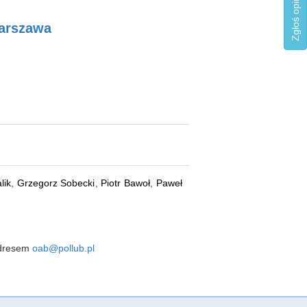
arszawa
lik
,
Grzegorz Sobecki
,
Piotr Bawoł
,
Paweł
 adresem
oab@pollub.pl