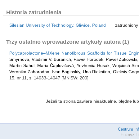
Historia zatrudnienia
Silesian University of Technology, Gliwice, Poland
zatrudniony
Trzy ostatnio wprowadzone artykuły autora (1)
Polycaprolactone–MXene Nanofibrous Scaffolds for Tissue Engi
Smyrnova
,
Vladimir V. Buranich
,
Paweł Horodek
,
Paweł Żukowski
Martin Sahul
,
Maria Čaplovičová
,
Yevheniia Husak
,
Wojciech Si
Veronika Zahorodna
,
Ivan Baginskiy
,
Una Riekstina
,
Oleksiy Gogo
15, nr 11, s. 14033-14047 [MNiSW: 200]
Jeżeli ta strona zawiera nieaktualne, błędne 
Centrum In
Łukasz Li