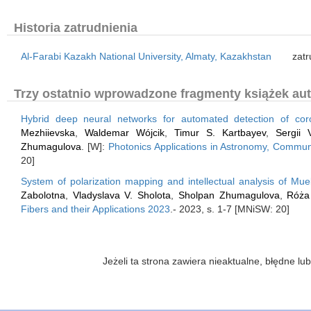
Historia zatrudnienia
Al-Farabi Kazakh National University, Almaty, Kazakhstan
zatr
Trzy ostatnio wprowadzone fragmenty książek aut
Hybrid deep neural networks for automated detection of cor
Mezhiievska
,
Waldemar Wójcik
,
Timur S. Kartbayev
,
Sergii 
Zhumagulova
. [W]:
Photonics Applications in Astronomy, Commun
20]
System of polarization mapping and intellectual analysis of Muel
Zabolotna
,
Vladyslava V. Sholota
,
Sholpan Zhumagulova
,
Róża
Fibers and their Applications 2023
.- 2023, s. 1-7 [MNiSW: 20]
Jeżeli ta strona zawiera nieaktualne, błędne 