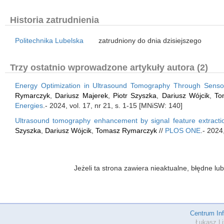
Historia zatrudnienia
Politechnika Lubelska
zatrudniony do dnia dzisiejszego
Trzy ostatnio wprowadzone artykuły autora (2)
Energy Optimization in Ultrasound Tomography Through Senso
Rymarczyk
,
Dariusz Majerek
,
Piotr Szyszka
,
Dariusz Wójcik
,
To
Energies
.- 2024, vol. 17, nr 21, s. 1-15 [MNiSW: 140]
Ultrasound tomography enhancement by signal feature extract
Szyszka
,
Dariusz Wójcik
,
Tomasz Rymarczyk
//
PLOS ONE
.- 2024
Jeżeli ta strona zawiera nieaktualne, błędne 
Centrum In
Łukasz Li