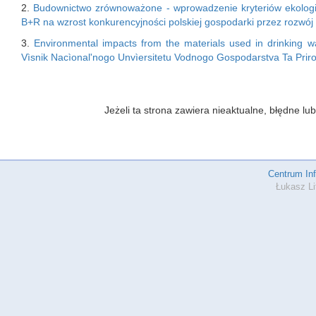
2.
Budownictwo zrównoważone - wprowadzenie kryteriów ekologi
B+R na wzrost konkurencyjności polskiej gospodarki przez rozwój i
3.
Environmental impacts from the materials used in drinking wat
Vìsnik Nacìonal'nogo Unvìersitetu Vodnogo Gospodarstva Ta Prir
Jeżeli ta strona zawiera nieaktualne, błędne 
Centrum In
Łukasz Li