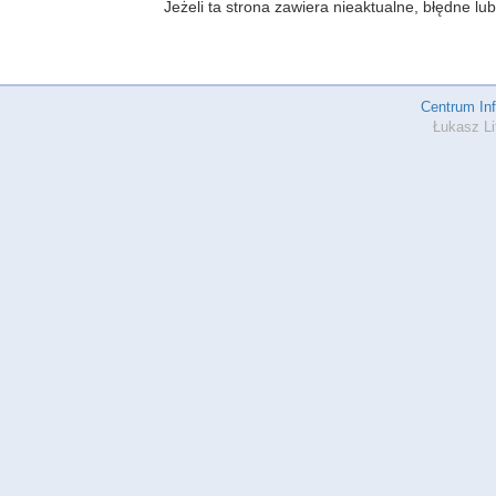
Jeżeli ta strona zawiera nieaktualne, błędne 
Centrum In
Łukasz Li