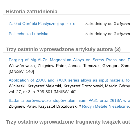
Historia zatrudnienia
Zakład Obróbki Plastycznej sp. zo. o.
zatrudniony od
1 styczn
Politechnika Lubelska
zatrudniony od
1 styczn
Trzy ostatnio wprowadzone artykuły autora (3)
Forging of Mg-Al-Zn Magnesium Alloys on Screw Press and 
Wiewiórowska
,
Zbigniew Pater
,
Janusz Tomczak
,
Grzegorz Sam
[MNiSW: 140]
Application of 2XXX and 7XXX series alloys as input material fo
Winiarski
.
Krzysztof Majerski
,
Krzysztof Drozdowski
,
Marcin Górny
vol. 27, nr 3, s. 795-801 [MNiSW: 40]
Badania porównawcze stopów aluminium PA31 oraz 2618A w asp
Zbigniew Pater
,
Krzysztof Drozdowski
//
Rudy i Metale Nieżelazne
Trzy ostatnio wprowadzone fragmenty książek aut