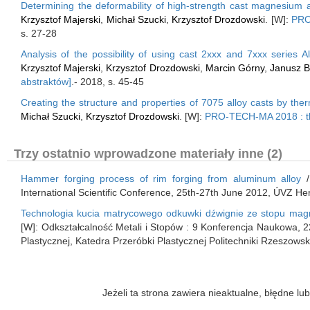
Determining the deformability of high-strength cast magnesium a
Krzysztof Majerski
,
Michał Szucki
,
Krzysztof Drozdowski
. [W]:
PRO-
s. 27-28
Analysis of the possibility of using cast 2xxx and 7xxx series Al
Krzysztof Majerski
,
Krzysztof Drozdowski
,
Marcin Górny
,
Janusz B
abstraktów]
.- 2018, s. 45-45
Creating the structure and properties of 7075 alloy casts by th
Michał Szucki
,
Krzysztof Drozdowski
. [W]:
PRO-TECH-MA 2018 : the
Trzy ostatnio wprowadzone materiały inne (2)
Hammer forging process of rim forging from aluminum alloy
International Scientific Conference, 25th-27th June 2012, ÚVZ He
Technologia kucia matrycowego odkuwki dźwignie ze stopu ma
[W]: Odkształcalność Metali i Stopów : 9 Konferencja Naukowa, 2
Plastycznej, Katedra Przeróbki Plastycznej Politechniki Rzeszowski
Jeżeli ta strona zawiera nieaktualne, błędne 