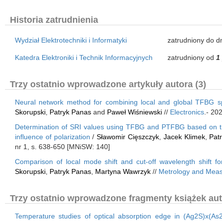
Historia zatrudnienia
Wydział Elektrotechniki i Informatyki
zatrudniony do dn
Katedra Elektroniki i Technik Informacyjnych
zatrudniony od
1
Trzy ostatnio wprowadzone artykuły autora (3)
Neural network method for combining local and global TFBG sp
Skorupski
,
Patryk Panas
and
Paweł Wiśniewski
//
Electronics
.- 20
Determination of SRI values using TFBG and PTFBG based on the
influence of polarization
/
Sławomir Cięszczyk
,
Jacek Klimek
,
Pat
nr 1, s. 638-650 [MNiSW: 140]
Comparison of local mode shift and cut-off wavelength shift for
Skorupski
,
Patryk Panas
,
Martyna Wawrzyk
//
Metrology and Mea
Trzy ostatnio wprowadzone fragmenty książek aut
Temperature studies of optical absorption edge in (Ag2S)x(As2