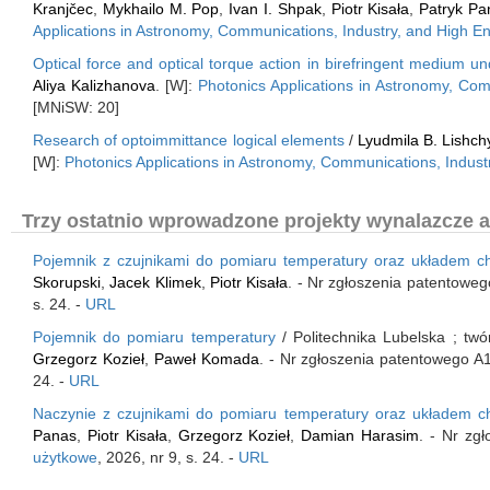
Kranjčec
,
Mykhailo M. Pop
,
Ivan I. Shpak
,
Piotr Kisała
,
Patryk Pa
Applications in Astronomy, Communications, Industry, and High 
Optical force and optical torque action in birefringent medium unde
Aliya Kalizhanova
. [W]:
Photonics Applications in Astronomy, Co
[MNiSW: 20]
Research of optoimmittance logical elements
/
Lyudmila B. Lishc
[W]:
Photonics Applications in Astronomy, Communications, Indus
Trzy ostatnio wprowadzone projekty wynalazcze a
Pojemnik z czujnikami do pomiaru temperatury oraz układem c
Skorupski
,
Jacek Klimek
,
Piotr Kisała
. - Nr zgłoszenia patentowe
s. 24. -
URL
Pojemnik do pomiaru temperatury
/ Politechnika Lubelska ; tw
Grzegorz Kozieł
,
Paweł Komada
. - Nr zgłoszenia patentowego A
24. -
URL
Naczynie z czujnikami do pomiaru temperatury oraz układem c
Panas
,
Piotr Kisała
,
Grzegorz Kozieł
,
Damian Harasim
. - Nr zg
użytkowe
, 2026, nr 9, s. 24. -
URL