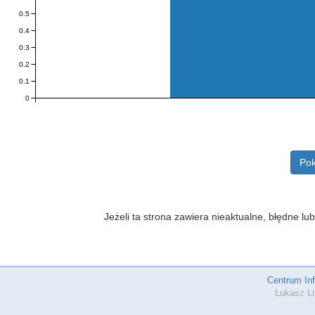
0.5
0.4
0.3
0.2
0.1
0
Pok
Jeżeli ta strona zawiera nieaktualne, błędne 
Centrum In
Łukasz Li