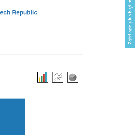
Zgłoś opinię lub błąd
zech Republic