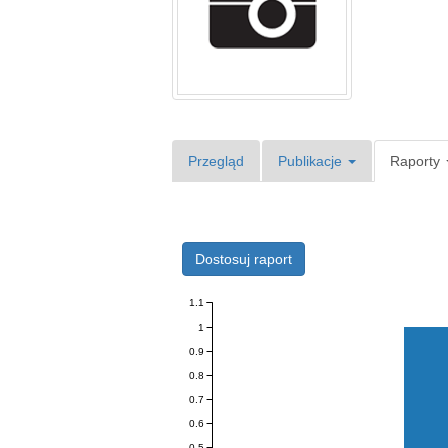
Przegląd
Publikacje
Raporty
Dostosuj raport
1.1
1
0.9
0.8
0.7
0.6
0.5