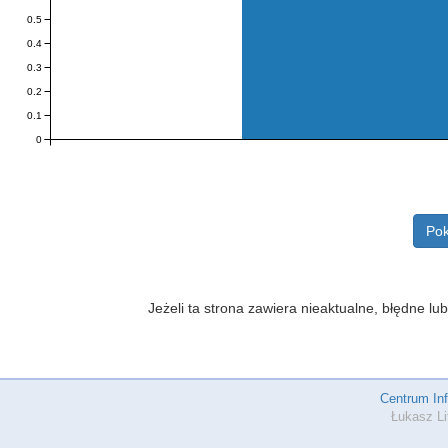
0.5
0.4
0.3
0.2
0.1
0
Pok
Jeżeli ta strona zawiera nieaktualne, błędne 
Centrum In
Łukasz Li