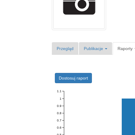
Przegląd
Publikacje
Raporty
Dostosuj raport
1.1
1
0.9
0.8
0.7
0.6
0.5