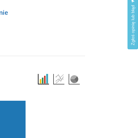
Zgłoś opinię lub błąd
nie