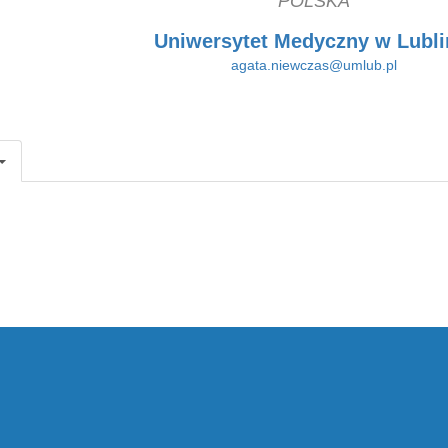
POLSKA
Uniwersytet Medyczny w Lubli
agata.niewczas@umlub.pl