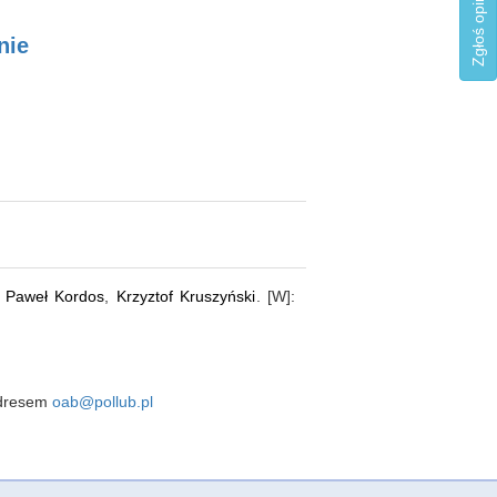
nie
,
Paweł Kordos
,
Krzyztof Kruszyński
. [W]:
 adresem
oab@pollub.pl