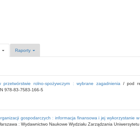
e
Raporty
 przetwórstwie rolno-spożywczym : wybrane zagadnienia
/ pod re
BN 978-83-7583-166-5
ganizacji gospodarczych : informacja finansowa i jej wykorzystani
Warszawa : Wydawnictwo Naukowe Wydziału Zarządzania Uniwersytetu 