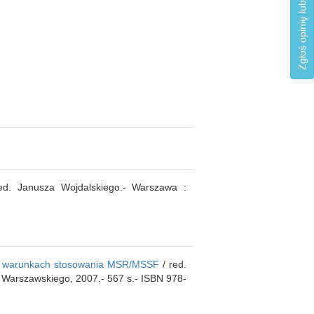
Zgłoś opinię lub błąd
d. Janusza Wojdalskiego.- Warszawa :
e w warunkach stosowania MSR/MSSF
/ red.
Warszawskiego, 2007.- 567 s.- ISBN 978-