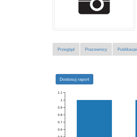
Przegląd
Pracownicy
Publikacj
Dostosuj raport
1.1
1
0.9
0.8
0.7
0.6
0.5