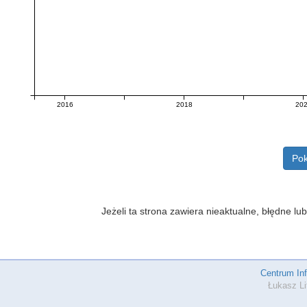
2016
2018
20
Pok
Jeżeli ta strona zawiera nieaktualne, błędne 
Centrum In
Łukasz Li