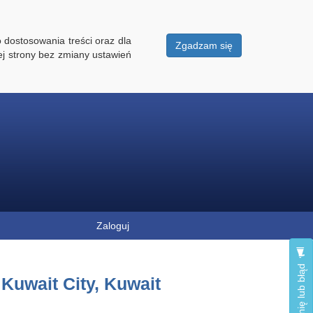
 dostosowania treści oraz dla
Zgadzam się
ej strony bez zmiany ustawień
Zaloguj
Zgłoś opinię lub błąd
 Kuwait City, Kuwait