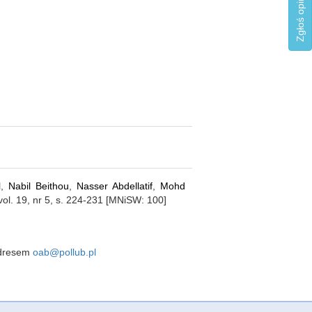
l
,
Nabil Beithou
,
Nasser Abdellatif
,
Mohd
 vol. 19, nr 5, s. 224-231 [MNiSW: 100]
 adresem
oab@pollub.pl