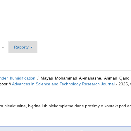
e
Raporty
nder humidification
/
Mayas Mohammad Al-mahasne
,
Ahmad Qandi
qoor
//
Advances in Science and Technology Research Journal
.- 2025,
iera nieaktualne, błędne lub niekompletne dane prosimy o kontakt pod