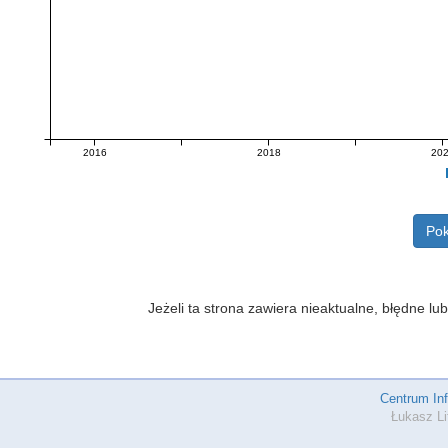
2016
2018
20
Pok
Jeżeli ta strona zawiera nieaktualne, błędne 
Centrum In
Łukasz Li