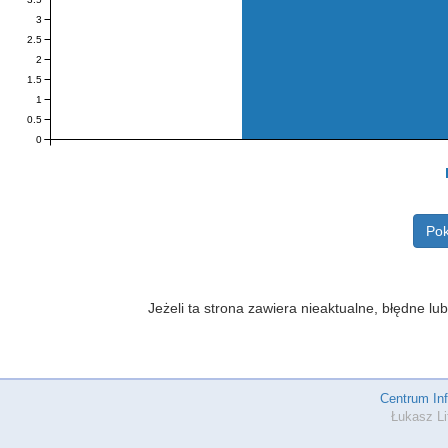
3
2.5
2
1.5
1
0.5
0
Pok
Jeżeli ta strona zawiera nieaktualne, błędne 
Centrum In
Łukasz Li