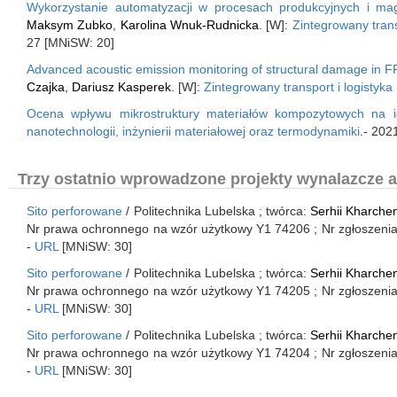
Wykorzystanie automatyzacji w procesach produkcyjnych i ma
Maksym Zubko
,
Karolina Wnuk-Rudnicka
. [W]:
Zintegrowany trans
27 [MNiSW: 20]
Advanced acoustic emission monitoring of structural damage in FR
Czajka
,
Dariusz Kasperek
. [W]:
Zintegrowany transport i logistyka
Ocena wpływu mikrostruktury materiałów kompozytowych na 
nanotechnologii, inżynierii materiałowej oraz termodynamiki
.- 202
Trzy ostatnio wprowadzone projekty wynalazcze a
Sito perforowane
/ Politechnika Lubelska ; twórca:
Serhii Kharche
Nr prawa ochronnego na wzór użytkowy Y1 74206 ; Nr zgłoszeni
-
URL
[MNiSW: 30]
Sito perforowane
/ Politechnika Lubelska ; twórca:
Serhii Kharche
Nr prawa ochronnego na wzór użytkowy Y1 74205 ; Nr zgłoszeni
-
URL
[MNiSW: 30]
Sito perforowane
/ Politechnika Lubelska ; twórca:
Serhii Kharche
Nr prawa ochronnego na wzór użytkowy Y1 74204 ; Nr zgłoszeni
-
URL
[MNiSW: 30]