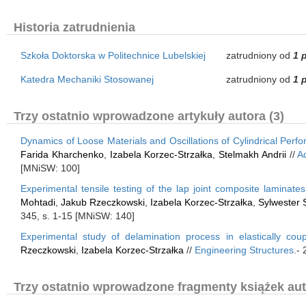
Historia zatrudnienia
Szkoła Doktorska w Politechnice Lubelskiej
zatrudniony od
1 
Katedra Mechaniki Stosowanej
zatrudniony od
1 
Trzy ostatnio wprowadzone artykuły autora (3)
Dynamics of Loose Materials and Oscillations of Cylindrical Perfor
Farida Kharchenko
,
Izabela Korzec-Strzałka
,
Stelmakh Andrii
//
A
[MNiSW: 100]
Experimental tensile testing of the lap joint composite laminat
Mohtadi
,
Jakub Rzeczkowski
,
Izabela Korzec-Strzałka
,
Sylwester 
345, s. 1-15 [MNiSW: 140]
Experimental study of delamination process in elastically cou
Rzeczkowski
,
Izabela Korzec-Strzałka
//
Engineering Structures
.-
Trzy ostatnio wprowadzone fragmenty książek aut