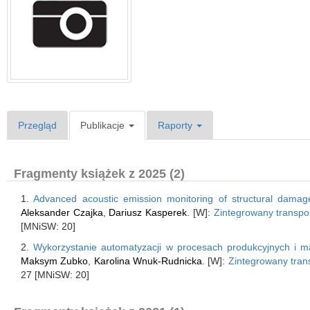
Przegląd
Publikacje
Raporty
Fragmenty książek z 2025 (2)
1.
Advanced acoustic emission monitoring of structural damag
Aleksander Czajka
,
Dariusz Kasperek
. [W]:
Zintegrowany transpor
[MNiSW: 20]
2.
Wykorzystanie automatyzacji w procesach produkcyjnych i 
Maksym Zubko
,
Karolina Wnuk-Rudnicka
. [W]:
Zintegrowany trans
27 [MNiSW: 20]