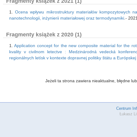
Fragmenty książek z 2021 (1)
1.
Ocena wpływu mikrostruktury materiałów kompozytowych na
nanotechnologii, inżynierii materiałowej oraz termodynamiki
.- 202
Fragmenty książek z 2020 (1)
1.
Application concept for the new composite material for the rot
kvality v civilnom letectve : Medzinárodná vedecká konfere
regionálnych letísk v kontexte dopravnej politiky štátu a Európskej
Jeżeli ta strona zawiera nieaktualne, błędne 
Centrum In
Łukasz Li