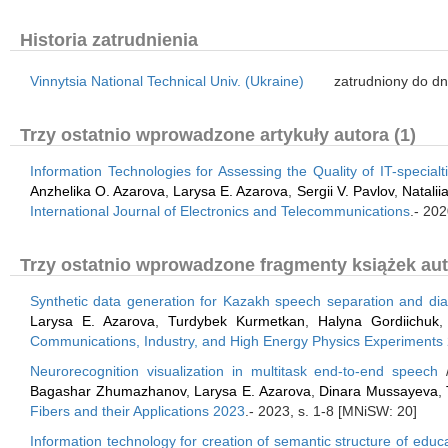
Historia zatrudnienia
Vinnytsia National Technical Univ. (Ukraine)
zatrudniony do dn
Trzy ostatnio wprowadzone artykuły autora (1)
Information Technologies for Assessing the Quality of IT-specia
Anzhelika O. Azarova
,
Larysa E. Azarova
,
Sergii V. Pavlov
,
Natalii
International Journal of Electronics and Telecommunications
.- 202
Trzy ostatnio wprowadzone fragmenty książek aut
Synthetic data generation for Kazakh speech separation and dia
Larysa E. Azarova
,
Turdybek Kurmetkan
,
Halyna Gordiichuk
Communications, Industry, and High Energy Physics Experiments
Neurorecognition visualization in multitask end-to-end speech
Bagashar Zhumazhanov
,
Larysa E. Azarova
,
Dinara Mussayeva
,
Fibers and their Applications 2023
.- 2023, s. 1-8 [MNiSW: 20]
Information technology for creation of semantic structure of educa