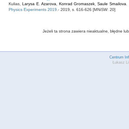
Kulias,
Larysa E. Azarova
,
Konrad Gromaszek
,
Saule Smailova
.
Physics Experiments 2019
.- 2019, s. 616-626 [MNiSW: 20]
Jeżeli ta strona zawiera nieaktualne, błędne 
Centrum In
Łukasz Li