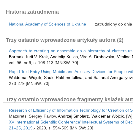
Historia zatrudnienia
National Academy of Sciences of Ukraine
zatrudniony do dnia
Trzy ostatnio wprowadzone artykuły autora (2)
Approach to creating an ensemble on a hierarchy of clusters usi
Barmak
,
Iurii V. Krak
,
Anatoliy Kulias
,
Vira A. Drabovska
,
Vitalina
vol. 96, nr 9, s. 108-113 [MNiSW: 70]
Rapid Text Entry Using Mobile and Auxiliary Devices for People 
Waldemar Wójcik
,
Saule Rakhmetullina
, and
Saltanat Amirgaliyev
273-279 [MNiSW: 70]
Trzy ostatnio wprowadzone fragmenty książek aut
Research of Efficiency of Information Technology for Creation of 
Mazurets, Sergey Pavlov,
Andrzej Smolarz
,
Waldemar Wójcik
. [W
XV International Scientific Conference“Intellectual Systems of D
21–25, 2019
.- 2020, s. 554-569 [MNiSW: 20]