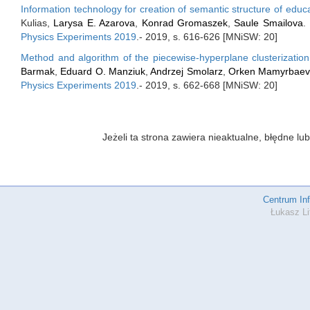
Information technology for creation of semantic structure of educa
Kulias,
Larysa E. Azarova
,
Konrad Gromaszek
,
Saule Smailova
.
Physics Experiments 2019
.- 2019, s. 616-626 [MNiSW: 20]
Method and algorithm of the piecewise-hyperplane clusterization
Barmak
,
Eduard O. Manziuk
,
Andrzej Smolarz
,
Orken Mamyrbaev
Physics Experiments 2019
.- 2019, s. 662-668 [MNiSW: 20]
Jeżeli ta strona zawiera nieaktualne, błędne 
Centrum In
Łukasz Li