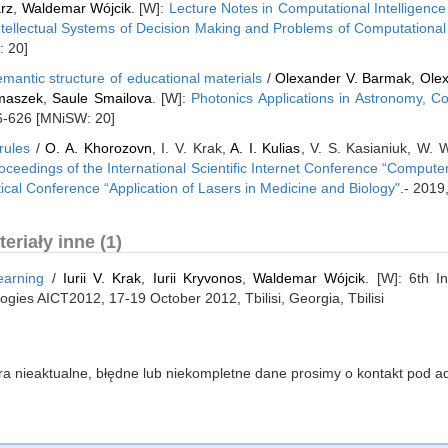
rz
,
Waldemar Wójcik
. [W]:
Lecture Notes in Computational Intelligence
Intellectual Systems of Decision Making and Problems of Computational
: 20]
emantic structure of educational materials
/
Olexander V. Barmak
,
Olex
maszek
,
Saule Smailova
. [W]:
Photonics Applications in Astronomy, C
16-626 [MNiSW: 20]
rules
/
O. A. Khorozovn
, I. V. Krak,
A. I. Kulias
, V. S. Kasianiuk, W. 
proceedings of the International Scientific Internet Conference “Compu
ctical Conference “Application of Lasers in Medicine and Biology"
.- 2019
riały inne (1)
earning
/
Iurii V. Krak
,
Iurii Kryvonos
,
Waldemar Wójcik
. [W]: 6th I
ies AICT2012, 17-19 October 2012, Tbilisi, Georgia, Tbilisi
iera nieaktualne, błędne lub niekompletne dane prosimy o kontakt pod