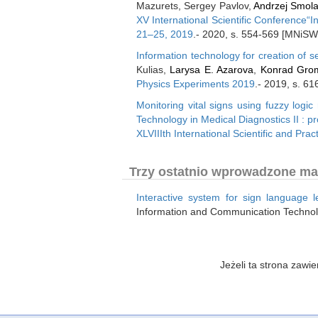
Mazurets, Sergey Pavlov,
Andrzej Smola
XV International Scientific Conference“
21–25, 2019
.- 2020, s. 554-569 [MNiSW
Information technology for creation of s
Kulias,
Larysa E. Azarova
,
Konrad Gro
Physics Experiments 2019
.- 2019, s. 6
Monitoring vital signs using fuzzy logic 
Technology in Medical Diagnostics II : 
XLVIIIth International Scientific and Pra
Trzy ostatnio wprowadzone mate
Interactive system for sign language l
Information and Communication Technolog
Jeżeli ta strona zaw