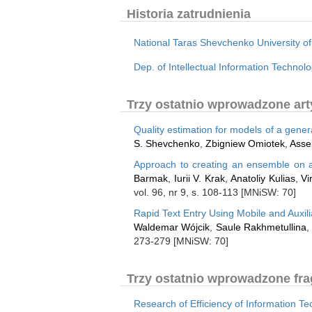
Historia zatrudnienia
National Taras Shevchenko University of
Dep. of Intellectual Information Technolo
Trzy ostatnio wprowadzone arty
Quality estimation for models of a gene
S. Shevchenko
,
Zbigniew Omiotek
,
Asse
Approach to creating an ensemble on a 
Barmak
,
Iurii V. Krak
,
Anatoliy Kulias
,
Vi
vol. 96, nr 9, s. 108-113 [MNiSW: 70]
Rapid Text Entry Using Mobile and Auxi
Waldemar Wójcik
,
Saule Rakhmetullina
,
273-279 [MNiSW: 70]
Trzy ostatnio wprowadzone fra
Research of Efficiency of Information Te