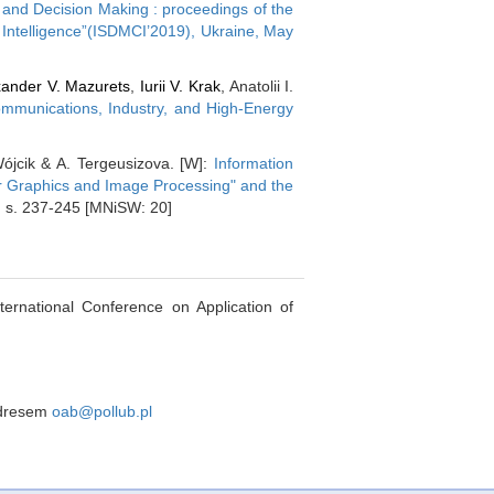
 and Decision Making : proceedings of the
 Intelligence”(ISDMCI’2019), Ukraine, May
ander V. Mazurets
,
Iurii V. Krak
, Anatolii I.
ommunications, Industry, and High-Energy
Wójcik & A. Tergeusizova. [W]:
Information
ter Graphics and Image Processing" and the
, s. 237-245 [MNiSW: 20]
nternational Conference on Application of
 adresem
oab@pollub.pl