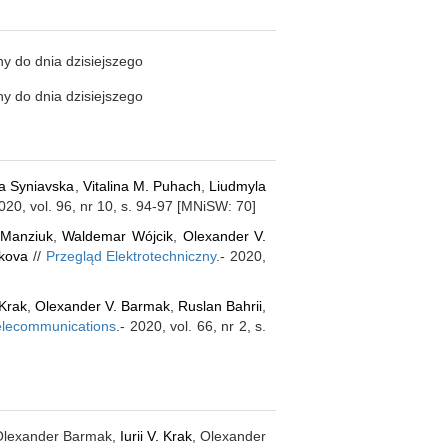
ny do dnia dzisiejszego
ny do dnia dzisiejszego
a Syniavska
,
Vitalina M. Puhach
,
Liudmyla
2020, vol. 96, nr 10, s. 94-97 [MNiSW: 70]
 Manziuk
,
Waldemar Wójcik
,
Olexander V.
kova
//
Przegląd Elektrotechniczny
.- 2020,
 Krak
,
Olexander V. Barmak
,
Ruslan Bahrii
,
Telecommunications
.- 2020, vol. 66, nr 2, s.
Olexander Barmak,
Iurii V. Krak
, Olexander