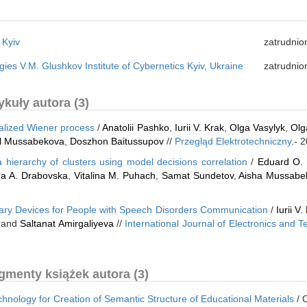
 Kyiv
zatrudnio
gies V.M. Glushkov Institute of Cybernetics Kyiv, Ukraine
zatrudnio
kuły autora (3)
ralized Wiener process
/
Anatolii Pashko
,
Iurii V. Krak
,
Olga Vasylyk
,
Olg
l Mussabekova
,
Doszhon Baitussupov
//
Przegląd Elektrotechniczny
.- 
hierarchy of clusters using model decisions correlation
/
Eduard O.
ra A. Drabovska
,
Vitalina M. Puhach
,
Samat Sundetov
,
Aisha Mussabe
liary Devices for People with Speech Disorders Communication
/
Iurii V.
 and
Saltanat Amirgaliyeva
//
International Journal of Electronics and 
gmenty książek autora (3)
chnology for Creation of Semantic Structure of Educational Materials
/ 