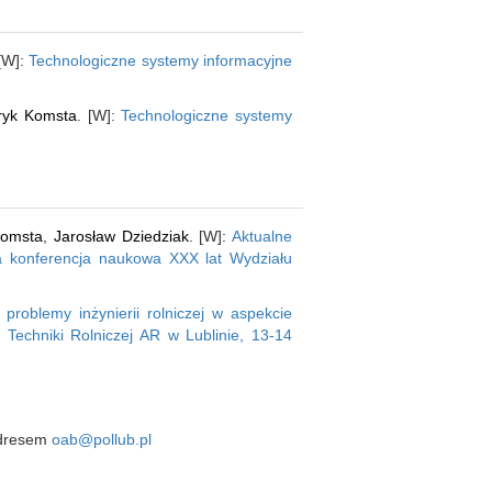
 [W]:
Technologiczne systemy informacyjne
ryk Komsta
. [W]:
Technologiczne systemy
Komsta
,
Jarosław Dziedziak
. [W]:
Aktualne
owa konferencja naukowa XXX lat Wydziału
 problemy inżynierii rolniczej w aspekcie
Techniki Rolniczej AR w Lublinie, 13-14
 adresem
oab@pollub.pl