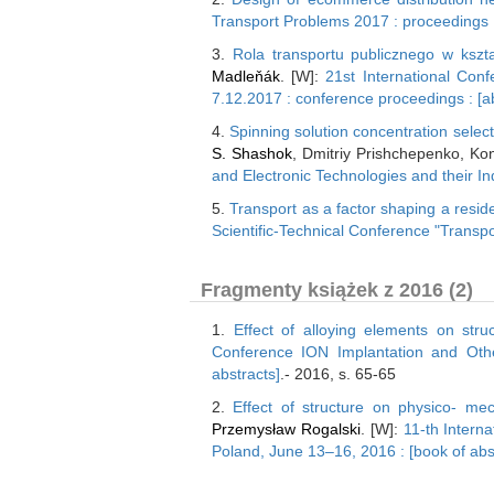
Transport Problems 2017 : proceedings I
3.
Rola transportu publicznego w ksz
Madleňák
. [W]:
21st International Co
7.12.2017 : conference proceedings : [ab
4.
Spinning solution concentration selecti
S. Shashok
, Dmitriy Prishchepenko, Kon
and Electronic Technologies and their I
5.
Transport as a factor shaping a residen
Scientific-Technical Conference "Transpo
Fragmenty książek z 2016 (2)
1.
Effect of alloying elements on stru
Conference ION Implantation and Othe
abstracts]
.- 2016, s. 65-65
2.
Effect of structure on physico- mech
Przemysław Rogalski
. [W]:
11-th Intern
Poland, June 13–16, 2016 : [book of abs