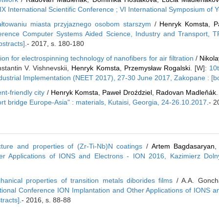
X International Scientific Conference ; VI International Symposium of
tałtowaniu miasta przyjaznego osobom starszym
/
Henryk Komsta
,
P
nference Computer Systems Aided Science, Industry and Transport
stracts]
.- 2017, s. 180-180
on for electrospinning technology of nanofibers for air filtration
/
Nikol
stantin V. Vishnevskii,
Henryk Komsta
,
Przemysław Rogalski
. [W]:
10t
ndustrial Implementation (NEET 2017), 27-30 June 2017, Zakopane : [bo
t-friendly city
/
Henryk Komsta
,
Paweł Droździel
,
Radovan Madleňák
rt bridge Europe-Asia" : materials, Kutaisi, Georgia, 24-26.10.2017
.- 
cture and properties of (Zr-Ti-Nb)N coatings
/
Artem Bagdasaryan
r Applications of IONS and Electrons - ION 2016, Kazimierz Doln
anical properties of transition metals diborides films
/ A.A. Gonch
ational Conference ION Implantation and Other Applications of IONS a
tracts]
.- 2016, s. 88-88