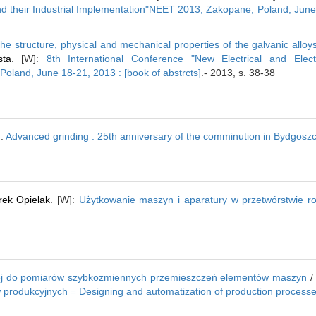
and their Industrial Implementation"NEET 2013, Zakopane, Poland, June 
the structure, physical and mechanical properties of the galvanic alloys
ta
. [W]:
8th International Conference "New Electrical and Elect
land, June 18-21, 2013 : [book of abstrcts]
.- 2013, s. 38-38
]:
Advanced grinding : 25th anniversary of the comminution in Bydgosz
ek Opielak
. [W]:
Użytkowanie maszyn i aparatury w przetwórstwie r
wej do pomiarów szybkozmiennych przemieszczeń elementów maszyn
 produkcyjnych = Designing and automatization of production process