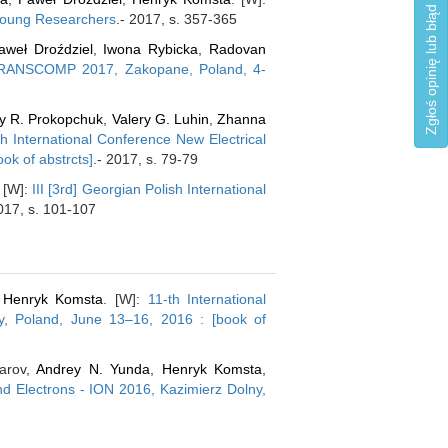
Zgłoś opinię lub błąd
 Young Researchers
.- 2017, s. 357-365
aweł Droździel
,
Iwona Rybicka
,
Radovan
, TRANSCOMP 2017, Zakopane, Poland, 4-
ay R. Prokopchuk
,
Valery G. Luhin
,
Zhanna
h International Conference New Electrical
ok of abstrcts]
.- 2017, s. 79-79
. [W]:
III [3rd] Georgian Polish International
2017, s. 101-107
,
Henryk Komsta
. [W]:
11-th International
y, Poland, June 13–16, 2016 : [book of
arov,
Andrey N. Yunda
,
Henryk Komsta
,
nd Electrons - ION 2016, Kazimierz Dolny,