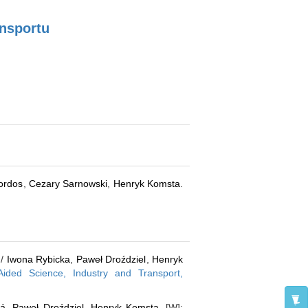
ansportu
ordos
,
Cezary Sarnowski
,
Henryk Komsta
.
/
Iwona Rybicka
,
Paweł Droździel
,
Henryk
ided Science, Industry and Transport,
vá
,
Paweł Droździel
,
Henryk Komsta
. [W]: