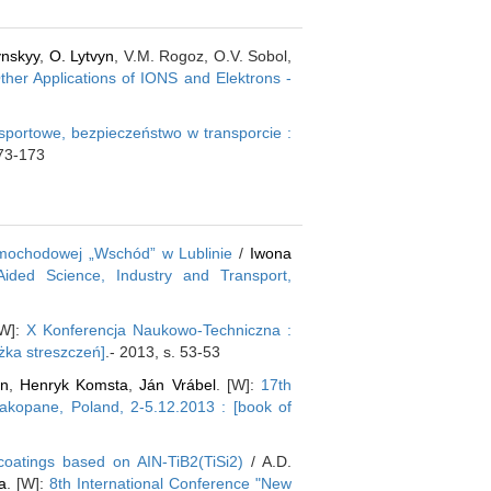
ynskyy
,
O. Lytvyn
, V.M. Rogoz, O.V. Sobol,
ther Applications of IONS and Elektrons -
nsportowe, bezpieczeństwo w transporcie :
173-173
amochodowej „Wschód” w Lublinie
/
Iwona
ided Science, Industry and Transport,
[W]:
X Konferencja Naukowo-Techniczna :
żka streszczeń]
.- 2013, s. 53-53
n
,
Henryk Komsta
,
Ján Vrábel
. [W]:
17th
kopane, Poland, 2-5.12.2013 : [book of
coatings based on AIN-TiB2(TiSi2)
/ A.D.
a
. [W]:
8th International Conference "New