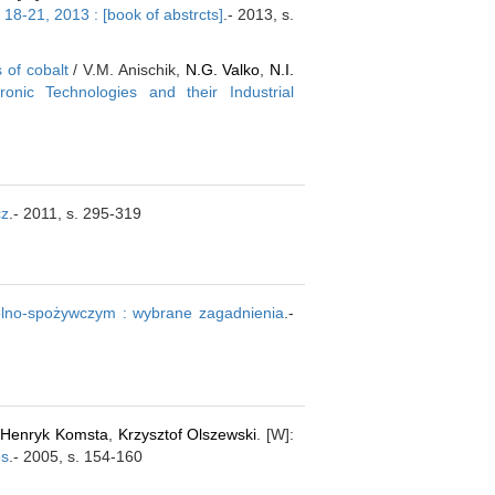
18-21, 2013 : [book of abstrcts]
.- 2013, s.
 of cobalt
/ V.M. Anischik,
N.G. Valko
,
N.I.
ronic Technologies and their Industrial
cz
.- 2011, s. 295-319
olno-spożywczym : wybrane zagadnienia
.-
/
Henryk Komsta
,
Krzysztof Olszewski
. [W]:
es
.- 2005, s. 154-160