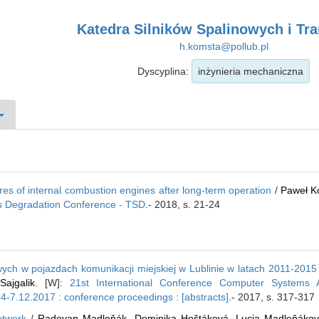
Katedra Silników Spalinowych i Tr
h.komsta@pollub.pl
Dyscyplina:
inżynieria mechaniczna
lures of internal combustion engines after long-term operation
/
Paweł K
ms Degradation Conference - TSD
.- 2018, s. 21-24
ch w pojazdach komunikacji miejskiej w Lublinie w latach 2011-2015
Sajgalik
. [W]:
21st International Conference Computer Systems A
.12.2017 : conference proceedings : [abstracts]
.- 2017, s. 317-317
etwork
/
Radovan Madleňák
,
Dominika Hoštáková
,
Lucia Madleňáko