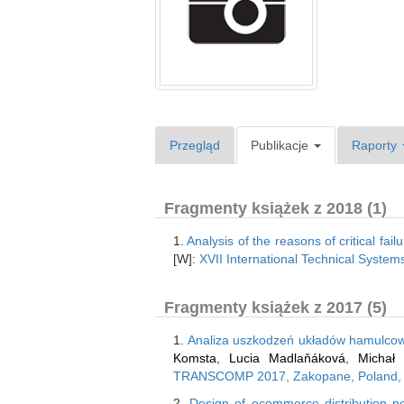
Przegląd
Publikacje
Raporty
Fragmenty książek z 2018 (1)
1.
Analysis of the reasons of critical fai
[W]:
XVII International Technical Syste
Fragmenty książek z 2017 (5)
1.
Analiza uszkodzeń układów hamulcowy
Komsta
,
Lucia Madlaňáková
,
Michał 
TRANSCOMP 2017, Zakopane, Poland, 4-7
2.
Design of ecommerce distribution n