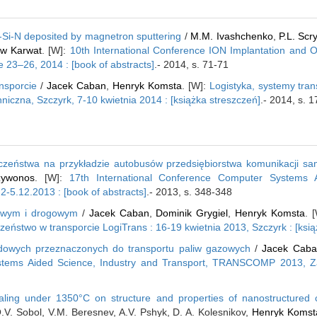
-Si-N deposited by magnetron sputtering
/
M.M. Ivashchenko
,
P.L. Scr
aw Karwat
. [W]:
10th International Conference ION Implantation and O
 23–26, 2014 : [book of abstracts]
.- 2014, s. 71-71
nsporcie
/
Jacek Caban
,
Henryk Komsta
. [W]:
Logistyka, systemy tra
niczna, Szczyrk, 7-10 kwietnia 2014 : [książka streszczeń]
.- 2014, s. 
czeństwa na przykładzie autobusów przedsiębiorstwa komunikacji s
zywonos
. [W]:
17th International Conference Computer Systems A
.12.2013 : [book of abstracts]
.- 2013, s. 348-348
jowym i drogowym
/
Jacek Caban
,
Dominik Grygiel
,
Henryk Komsta
. 
eństwo w transporcie LogiTrans : 16-19 kwietnia 2013, Szczyrk : [ksią
dowych przeznaczonych do transportu paliw gazowych
/
Jacek Caba
stems Aided Science, Industry and Transport, TRANSCOMP 2013, Za
aling under 1350°C on structure and properties of nanostructured 
.V. Sobol, V.M. Beresnev, A.V. Pshyk, D. A. Kolesnikov,
Henryk Komst