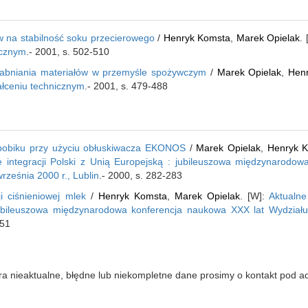
 na stabilność soku przecierowego
/
Henryk Komsta
,
Marek Opielak
.
nicznym
.- 2001, s. 502-510
rabniania materiałów w przemyśle spożywczym
/
Marek Opielak
,
Hen
tałceniu technicznym
.- 2001, s. 479-488
 bobiku przy użyciu obłuskiwacza EKONOS
/
Marek Opielak
,
Henryk 
cie integracji Polski z Unią Europejską : jubileuszowa międzynarod
września 2000 r., Lublin
.- 2000, s. 282-283
 ciśnieniowej mlek
/
Henryk Komsta
,
Marek Opielak
. [W]:
Aktualne
 jubileuszowa międzynarodowa konferencja naukowa XXX lat Wydziału 
251
iera nieaktualne, błędne lub niekompletne dane prosimy o kontakt pod