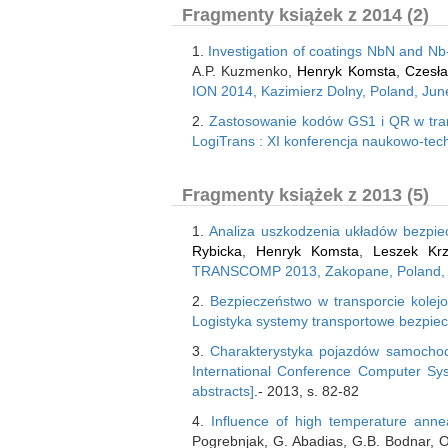
Fragmenty książek z 2014 (2)
1.
Investigation of coatings NbN and Nb
A.P. Kuzmenko,
Henryk Komsta
,
Czesł
ION 2014, Kazimierz Dolny, Poland, June
2.
Zastosowanie kodów GS1 i QR w tra
LogiTrans : XI konferencja naukowo-tech
Fragmenty książek z 2013 (5)
1.
Analiza uszkodzenia układów bezpie
Rybicka
,
Henryk Komsta
,
Leszek Kr
TRANSCOMP 2013, Zakopane, Poland, 2-5
2.
Bezpieczeństwo w transporcie kole
Logistyka systemy transportowe bezpiecz
3.
Charakterystyka pojazdów samocho
International Conference Computer Sy
abstracts]
.- 2013, s. 82-82
4.
Influence of high temperature anne
Pogrebnjak, G. Abadias, G.B. Bodnar, O