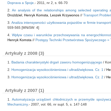
Doprava a Spoje
.- 2011, nr 2, s. 66-70
2.
An analysis of the relationships among selected operating
Droździel
,
Henryk Komsta
,
Leszek Krzywonos
//
Transport Proble
3.
Analiza intensywności użytkowania pojazdów w firmie transpor
559-565 [MNiSW: 4]
4.
Wpływ czasu i warunków przechowywania na energochłonnoś
Henryk Komsta
//
Postępy Techniki Przetwórstwa Spożywczego = T
Artykuły z 2008 (3)
1.
Badania charakterystyki drgań zaworu homogenizującego
/ Kom
2.
Homogenizacja wysokociśnieniowa i ultradźwiękowa. Cz. 1
/
He
3.
Homogenizacja wysokociśnieniowa i ultradźwiękowa. Cz. 2
/
He
Artykuły z 2007 (1)
1.
Automatyzacja urządzeń chłodniczych w przemyśle spożywc
Mechaniczny
.- 2007, vol. 66, nr supl. 5, s. 147-148