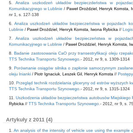
5.
Analiza uszkodzeń układów bezpieczdeństwa w pojazdach 
Komunikacyjnego w Lublinie
/
Paweł Droździel
,
Henryk Komsta
,
I
nr 1, s. 127-138
6.
Analiza uszkodzeń układów bezpieczeństwa w pojazdach kom
Lublinie
/
Paweł Droździel
,
Henryk Komsta
,
Iwona Rybicka
//
Logis
7.
Analiza uszkodzeń układów bezpieczeństwa w pojazdach 
Komunikacyjnego w Lublinie
/
Paweł Droździel
,
Henryk Komsta
,
I
8.
Badanie zastosowania CaO przy transestryfikacji oleju rzep
TTS Technika Transportu Szynowego
.- 2012, nr 9, s. 1309-1314
9.
Porównanie osiągów silnika o zapłonie samoczynnym zasilane
oleju lnianki
/
Piotr Ignaciuk
,
Leszek Gil
,
Henryk Komsta
//
Postępy 
10.
Przegląd technik rozdzielania gliceryny od estrów wyższych k
TTS Technika Transportu Szynowego
.- 2012, nr 9, s. 1315-1324
11.
Uszkodzenia układów bezpieczeństwa autobusów Miejskiego P
Rybicka
//
TTS Technika Transportu Szynowego
.- 2012, nr 9, s. 
Artykuły z 2011 (4)
1.
An analysis of the intensity of vehicle use using the example 