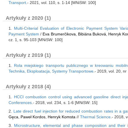
Transport
.- 2021, vol. 110, s. 1-14 [MNiSW: 100]
Artykuły z 2020 (1)
1.
Multi-Criterial Evaluation of Electronic Payment System Va
Payment System
/
Eva Brumerčikova
,
Bibiána Buková
,
Henryk Ko
cz. 1, s. 95-103 [MNiSW: 100]
Artykuły z 2019 (1)
1.
Rola miejskiego transportu publicznego w kreowaniu mobil
Technika, Eksploatacja, Systemy Transportowe
.- 2019, vol. 20, n
Artykuły z 2018 (4)
1.
HCCI combustion control using advanced gasoline direct inje
Conferences
.- 2018, vol. 234, s. 1-6 [MNiSW: 15]
2.
Late direct fuel injection for reduced combustion rates in a ga
Gęca
,
Paweł Kordos
,
Henryk Komsta
//
Thermal Science
.- 2018, 
3.
Microstructure, elemental and phase composition and their inf