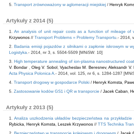
5.
Transport zrównoważony w aglomeracji miejskiej
/
Henryk Kom
Artykuły z 2014 (5)
1.
An analysis of unit repair costs as a function of mileage of
Krzywonos
//
Transport Problems = Problemy Transportu
.- 2014, 
2.
Badania emisji pojazdów z silnikami o zapłonie iskrowym w wy
Logistyka
.- 2014, nr 3, s. 5504-5509 [MNiSW: 10]
3.
High temperature annealing of ion-plasma nanostructured coat
V. Bondar
,
Oleg V. Sobol
,
Vyacheslav M. Beresnev
,
Aleksandr V.
Acta Physica Polonica A
.- 2014, vol. 125, nr 6, s. 1284-1287 [MNi
4.
Transport drogowy w gospodarce Polski
/
Henryk Komsta
,
Pawe
5.
Zastosowanie kodów GS1 i QR w transporcie
/
Jacek Caban
,
H
Artykuły z 2013 (5)
1.
Analiza uszkodzenia układów bezpieczeństwa na przykładzie
Rybicka
,
Henryk Komsta
,
Leszek Krzywonos
//
TTS Technika Tra
2.
Bezpieczeństwo w transporcie kolejowym i drogowym
/
Jacek 