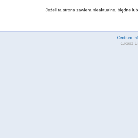
Jeżeli ta strona zawiera nieaktualne, błędne 
Centrum In
Łukasz Li