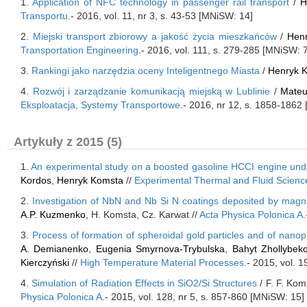
1.
Application of NFC technology in passenger rail transport
/
H
Transportu
.- 2016, vol. 11, nr 3, s. 43-53 [MNiSW: 14]
2.
Miejski transport zbiorowy a jakość życia mieszkańców
/
Hen
Transportation Engineering
.- 2016, vol. 111, s. 279-285 [MNiSW: 7
3.
Rankingi jako narzędzia oceny Inteligentnego Miasta
/
Henryk 
4.
Rozwój i zarządzanie komunikacją miejską w Lublinie
/
Mateu
Eksploatacja, Systemy Transportowe
.- 2016, nr 12, s. 1858-1862
Artykuły z 2015 (5)
1.
An experimental study on a boosted gasoline HCCI engine under d
Kordos
,
Henryk Komsta
//
Experimental Thermal and Fluid Scienc
2.
Investigation of NbN and Nb Si N coatings deposited by magne
A.P. Kuzmenko
, H. Komsta, Cz. Karwat //
Acta Physica Polonica A
3.
Process of formation of spheroidal gold particles and of nano
A. Demianenko
,
Eugenia Smyrnova-Trybulska
,
Bahyt Zhollybek
Kierczyński
//
High Temperature Material Processes
.- 2015, vol. 1
4.
Simulation of Radiation Effects in SiO2/Si Structures
/ F. F. Ko
Physica Polonica A
.- 2015, vol. 128, nr 5, s. 857-860 [MNiSW: 15]