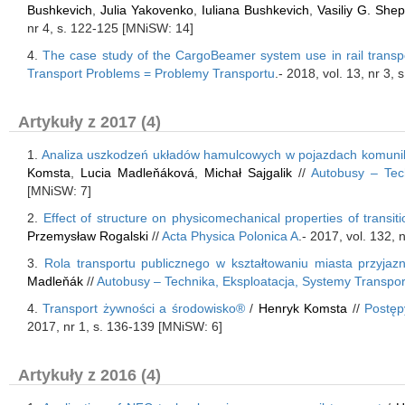
Bushkevich
,
Julia Yakovenko
,
Iuliana Bushkevich
,
Vasiliy G. Shep
nr 4, s. 122-125 [MNiSW: 14]
4.
The case study of the CargoBeamer system use in rail transpo
Transport Problems = Problemy Transportu
.- 2018, vol. 13, nr 3,
Artykuły z 2017 (4)
1.
Analiza uszkodzeń układów hamulcowych w pojazdach komunikac
Komsta
,
Lucia Madleňáková
,
Michał Sajgalik
//
Autobusy – Tec
[MNiSW: 7]
2.
Effect of structure on physicomechanical properties of transiti
Przemysław Rogalski
//
Acta Physica Polonica A
.- 2017, vol. 132,
3.
Rola transportu publicznego w kształtowaniu miasta przyja
Madleňák
//
Autobusy – Technika, Eksploatacja, Systemy Transpo
4.
Transport żywności a środowisko®
/
Henryk Komsta
//
Postęp
2017, nr 1, s. 136-139 [MNiSW: 6]
Artykuły z 2016 (4)