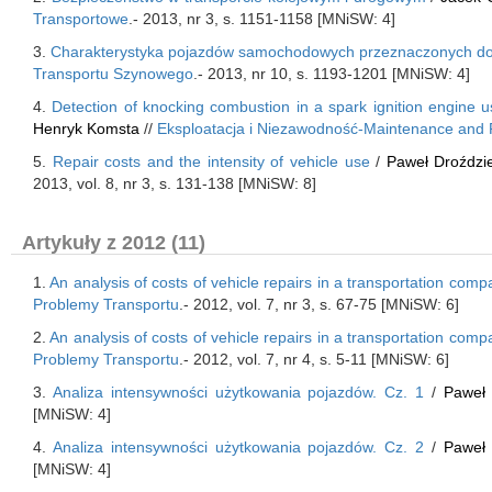
Transportowe
.- 2013, nr 3, s. 1151-1158 [MNiSW: 4]
3.
Charakterystyka pojazdów samochodowych przeznaczonych do 
Transportu Szynowego
.- 2013, nr 10, s. 1193-1201 [MNiSW: 4]
4.
Detection of knocking combustion in a spark ignition engine 
Henryk Komsta
//
Eksploatacja i Niezawodność-Maintenance and Re
5.
Repair costs and the intensity of vehicle use
/
Paweł Droździe
2013, vol. 8, nr 3, s. 131-138 [MNiSW: 8]
Artykuły z 2012 (11)
1.
An analysis of costs of vehicle repairs in a transportation comp
Problemy Transportu
.- 2012, vol. 7, nr 3, s. 67-75 [MNiSW: 6]
2.
An analysis of costs of vehicle repairs in a transportation comp
Problemy Transportu
.- 2012, vol. 7, nr 4, s. 5-11 [MNiSW: 6]
3.
Analiza intensywności użytkowania pojazdów. Cz. 1
/
Paweł 
[MNiSW: 4]
4.
Analiza intensywności użytkowania pojazdów. Cz. 2
/
Paweł 
[MNiSW: 4]