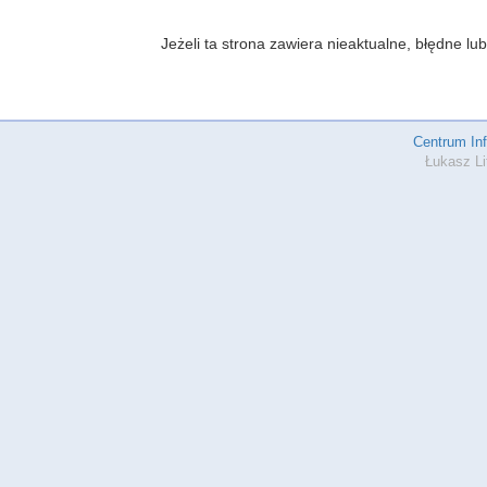
Jeżeli ta strona zawiera nieaktualne, błędne 
Centrum In
Łukasz Li