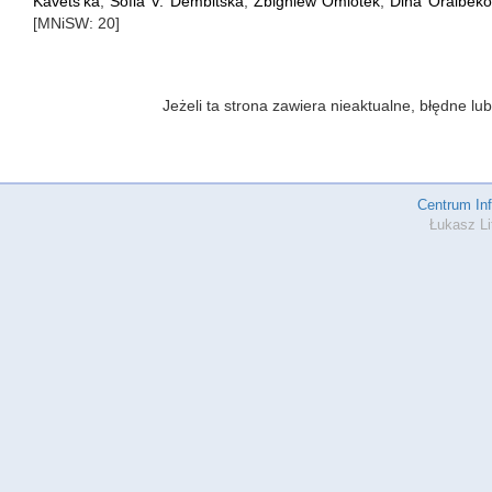
Kavets’ka
,
Sofia V. Dembitska
,
Zbigniew Omiotek
,
Dina Oralbek
[MNiSW: 20]
Jeżeli ta strona zawiera nieaktualne, błędne 
Centrum In
Łukasz Li