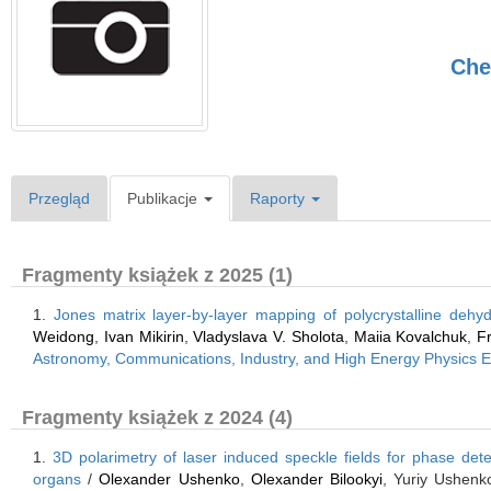
Che
Przegląd
Publikacje
Raporty
Fragmenty książek z 2025 (1)
1.
Jones matrix layer-by-layer mapping of polycrystalline dehydr
Weidong
,
Ivan Mikirin
,
Vladyslava V. Sholota
,
Maiia Kovalchuk
,
F
Astronomy, Communications, Industry, and High Energy Physics 
Fragmenty książek z 2024 (4)
1.
3D polarimetry of laser induced speckle fields for phase dete
organs
/
Olexander Ushenko
,
Olexander Bilookyi
, Yuriy Ushenk