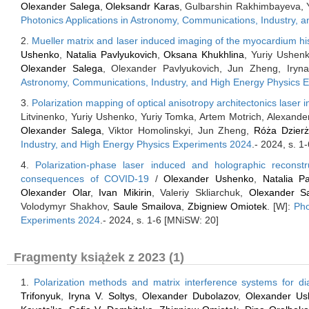
Olexander Salega
,
Oleksandr Karas
, Gulbarshin Rakhimbayeva, 
Photonics Applications in Astronomy, Communications, Industry, 
2.
Mueller matrix and laser induced imaging of the myocardium hi
Ushenko
,
Natalia Pavlyukovich
,
Oksana Khukhlina
, Yuriy Ushen
Olexander Salega
, Olexander Pavlyukovich, Jun Zheng, Iryn
Astronomy, Communications, Industry, and High Energy Physics 
3.
Polarization mapping of optical anisotropy architectonics laser 
Litvinenko, Yuriy Ushenko, Yuriy Tomka, Artem Motrich, Alexand
Olexander Salega
, Viktor Homolinskyi, Jun Zheng,
Róża Dzier
Industry, and High Energy Physics Experiments 2024
.- 2024, s. 1
4.
Polarization-phase laser induced and holographic reconstru
consequences of COVID-19
/
Olexander Ushenko
,
Natalia Pa
Olexander Olar
,
Ivan Mikirin
, Valeriy Skliarchuk,
Olexander S
Volodymyr Shakhov,
Saule Smailova
,
Zbigniew Omiotek
. [W]:
Pho
Experiments 2024
.- 2024, s. 1-6 [MNiSW: 20]
Fragmenty książek z 2023 (1)
1.
Polarization methods and matrix interference systems for diag
Trifonyuk
,
Iryna V. Soltys
,
Olexander Dubolazov
,
Olexander Us