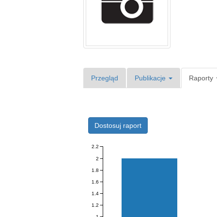
Przegląd
Publikacje
Raporty
Dostosuj raport
2.2
2
1.8
1.6
1.4
1.2
1