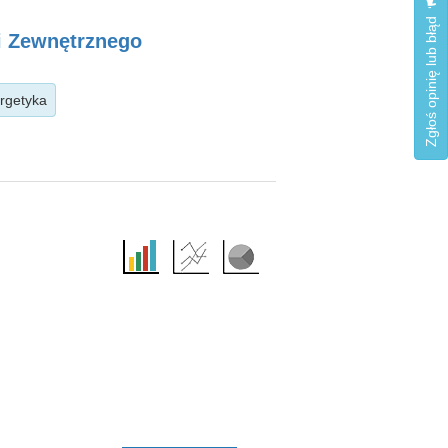
Zgłoś opinię lub błąd
i Zewnętrznego
ergetyka