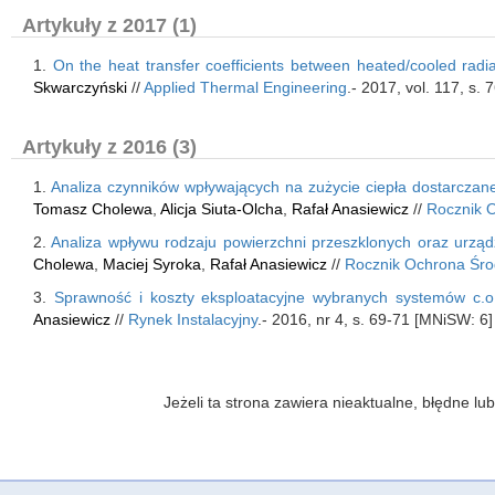
Artykuły z 2017 (1)
1.
On the heat transfer coefficients between heated/cooled radi
Skwarczyński
//
Applied Thermal Engineering
.- 2017, vol. 117, s.
Artykuły z 2016 (3)
1.
Analiza czynników wpływających na zużycie ciepła dostarczan
Tomasz Cholewa
,
Alicja Siuta-Olcha
,
Rafał Anasiewicz
//
Rocznik 
2.
Analiza wpływu rodzaju powierzchni przeszklonych oraz urzą
Cholewa
,
Maciej Syroka
,
Rafał Anasiewicz
//
Rocznik Ochrona Śro
3.
Sprawność i koszty eksploatacyjne wybranych systemów c.o.
Anasiewicz
//
Rynek Instalacyjny
.- 2016, nr 4, s. 69-71 [MNiSW: 6]
Jeżeli ta strona zawiera nieaktualne, błędne 