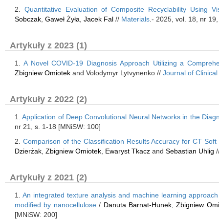
2.
Quantitative Evaluation of Composite Recyclability Using 
Sobczak
,
Gaweł Żyła
,
Jacek Fal
//
Materials
.- 2025, vol. 18, nr 1
Artykuły z 2023 (1)
1.
A Novel COVID-19 Diagnosis Approach Utilizing a Comprehen
Zbigniew Omiotek
and Volodymyr Lytvynenko //
Journal of Clinica
Artykuły z 2022 (2)
1.
Application of Deep Convolutional Neural Networks in the Diag
nr 21, s. 1-18 [MNiSW: 100]
2.
Comparison of the Classification Results Accuracy for CT Soft
Dzierżak
,
Zbigniew Omiotek
,
Ewaryst Tkacz
and
Sebastian Uhlig
/
Artykuły z 2021 (2)
1.
An integrated texture analysis and machine learning approach 
modified by nanocellulose
/
Danuta Barnat-Hunek
,
Zbigniew Omi
[MNiSW: 200]