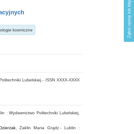
Zgłoś opinię lub błąd
macyjnych
hnologie kosmiczne
w Politechniki Lubelskiej.- ISSN XXXX-XXXX
lin : Wydawnictwo Politechniki Lubelskiej,
zierżak
, Żaklin Maria Grądz.- Lublin :