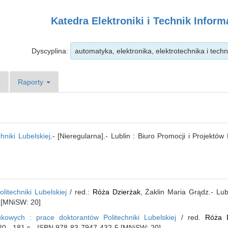
Katedra Elektroniki i Technik Infor
Dyscyplina:
automatyka, elektronika, elektrotechnika i tec
Raporty
hniki Lubelskiej
.- [Nieregularna].- Lublin : Biuro Promocji i Projektó
litechniki Lubelskiej
/ red.:
Róża Dzierżak
, Żaklin Maria Grądz.- Lub
 [MNiSW: 20]
kowych : prace doktorantów Politechniki Lubelskiej
/ red.
Róża D
020.- 181 s.- ISBN 978-83-7947-432-5 [MNiSW: 20]