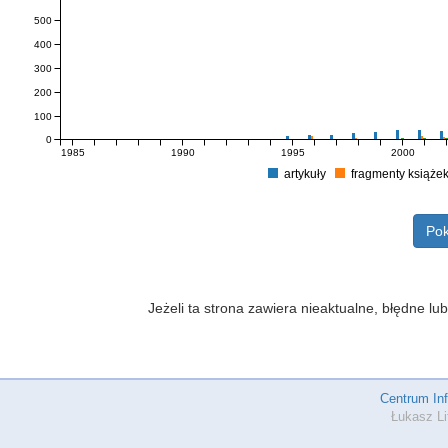
500
400
300
200
100
0
1985
1990
1995
2000
artykuły
fragmenty książe
Pok
Jeżeli ta strona zawiera nieaktualne, błędne 
Centrum In
Łukasz Li