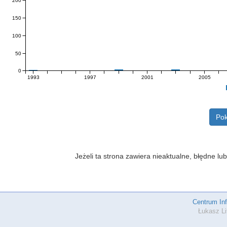
200
150
100
50
0
1993
1997
2001
2005
Pok
Jeżeli ta strona zawiera nieaktualne, błędne 
Centrum In
Łukasz Li