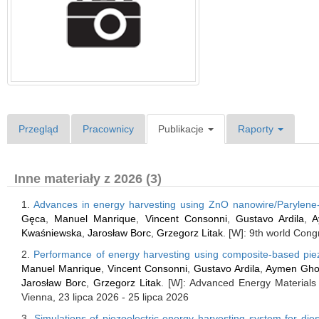
Przegląd
Pracownicy
Publikacje
Raporty
Inne materiały z 2026 (3)
1.
Advances in energy harvesting using ZnO nanowire/Parylene-
Gęca
,
Manuel Manrique
,
Vincent Consonni
,
Gustavo Ardila
,
A
Kwaśniewska
,
Jarosław Borc
,
Grzegorz Litak
. [W]: 9th world Con
2.
Performance of energy harvesting using composite-based pie
Manuel Manrique
,
Vincent Consonni
,
Gustavo Ardila
,
Aymen Gh
Jarosław Borc
,
Grzegorz Litak
. [W]: Advanced Energy Materials
Vienna, 23 lipca 2026 - 25 lipca 2026
3.
Simulations of piezoelectric energy harvesting system for die