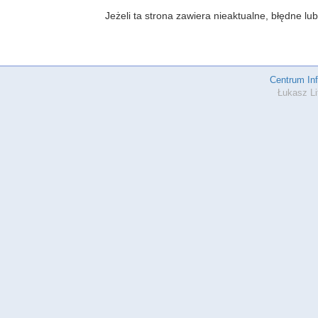
Jeżeli ta strona zawiera nieaktualne, błędne 
Centrum In
Łukasz Li