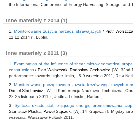
the International Conference of Energy Harvesting, Storage, and 
Inne materiały z 2014 (1)
1.
Monitorowanie zużycia narzedzi skrawających
/
Piotr Wolszcz
11.12.2014 r., Lublin,
Inne materiały z 2011 (3)
1.
Examination of the influence of shear micro-geometrical propert
constructions
/
Piotr Wolszczak
,
Radosław Cechowicz
. [W]: 32nd 
performance: towards higher limits, , 5-9 września 2011, Risø Nat
2.
Monitorowanie początkowego zużycia frezów węglikowych o o
Daniel Stachowicz
. [W]: II Konferencja Naukowo–Techniczna „Ob
23-25 listopada 2011 r., Jedlnia Letnisko, Radom,
3.
Synteza układu stabilizującego energię promieniowania ci
Stanisław Płaska
,
Paweł Stączek
. [W]: 14 Krajowa i 5 Międzyna
września, Warszawa-Pułtusk 2011,