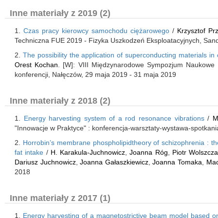
Inne materiały z 2019 (2)
1.
Czas pracy kierowcy samochodu ciężarowego
/
Krzysztof Pr
Techniczna FUE 2019 - Fizyka Uszkodzeń Eksploatacyjnych, San
2.
The possibility the application of superconducting materials in 
Orest Kochan
. [W]: VIII Międzynarodowe Sympozjum Naukowe 
konferencji, Nałęczów, 29 maja 2019 - 31 maja 2019
Inne materiały z 2018 (2)
1.
Energy harvesting system of a rod resonance vibrations
/
M
"Innowacje w Praktyce" : konferencja-warsztaty-wystawa-spotkani
2.
Horrobin’s membrane phospholipidtheory of schizophrenia : the
fat intake
/
H. Karakula-Juchnowicz
,
Joanna Róg
,
Piotr Wolszcz
Dariusz Juchnowicz
,
Joanna Gałaszkiewicz
,
Joanna Tomaka
,
Mac
2018
Inne materiały z 2017 (1)
1.
Energy harvesting of a magnetostrictive beam model based on 