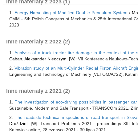
Inne materiały z 2023 (1)
1.
Energy Harvesting of Modified Double Pendulum System
/
Ma
CMM - 5th Polish Congress of Mechanics & 25th International C
2023
Inne materiały z 2022 (2)
1.
Analysis of a truck tractor tire damage in the context of the
Caban
,
Aleksander Nieoczym
. [W]: VII Konferencja Naukowo-Tec
2.
Vibration study of an Multi-Cylinder Radial Piston Aircraft Eng
Engineering and Technology of Machinery (VETOMAC’22), Kathma
Inne materiały z 2021 (2)
1.
The investigation of eco-driving possibilities in passenger car
Sustainable, Modern and Safe Transport - TRANSCOm 2021, Žilin
2.
The roadside technical inspections of road transport in Slov
Droździel
. [W]: Transport Problems 2021 : proceedings XIII Int
Katowice-online, 28 czerwca 2021 - 30 lipca 2021