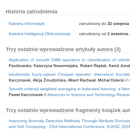
Historia zatrudnienia
Katedra Informatyki
zatrudniony do
31 sierpnia
Katedra Inteligencji Obliczeniowej
zatrudniony od
1 września
Trzy ostatnio wprowadzone artykuły autora (3)
Application of smooth OWA operators to classification of retinit
Paszkowska
,
Katarzyna Nowomiejska
,
Robert Rejdak
,
Kamil Jona
Intuitionistic fuzzy-valued Choquet operator: theoretical founda
Karczmarek
,
Alicja Żmudzińska
,
Albert Rachwał
,
Michał Dolecki
//
Smooth ordered weighted averaging in federated learning: a New
Paweł Karczmarek
//
Advances in Science and Technology Resear
Trzy ostatnio wprowadzone fragmenty książek aut
Improving Anomaly Detection Methods Through Attribute Exclusio
and Soft Computing : 23rd International Conference, ICAISC 202