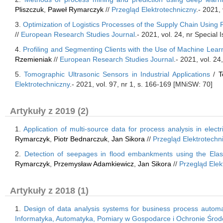
Pliszczuk
,
Paweł Rymarczyk
//
Przegląd Elektrotechniczny
.- 2021,
3.
Optimization of Logistics Processes of the Supply Chain Using
//
European Research Studies Journal
.- 2021, vol. 24, nr Special
4.
Profiling and Segmenting Clients with the Use of Machine Lear
Rzemieniak
//
European Research Studies Journal
.- 2021, vol. 2
5.
Tomographic Ultrasonic Sensors in Industrial Applications
/
T
Elektrotechniczny
.- 2021, vol. 97, nr 1, s. 166-169 [MNiSW: 70]
Artykuły z 2019 (2)
1.
Application of multi-source data for process analysis in elect
Rymarczyk
,
Piotr Bednarczuk
,
Jan Sikora
//
Przegląd Elektrotechn
2.
Detection of seepages in flood embankments using the Ela
Rymarczyk
,
Przemysław Adamkiewicz
,
Jan Sikora
//
Przegląd Elek
Artykuły z 2018 (1)
1.
Design of data analysis systems for business process automa
Informatyka, Automatyka, Pomiary w Gospodarce i Ochronie Środ