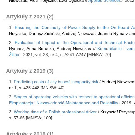
Niewczas
,
Piotr Hołyszko
,
Ewa Dębicka
//
Applied Sciences
.- 2022
Artykuły z 2021 (2)
1.
Ensuring the Continuity of Power Supply to the On-Board Aux
Hołyszko
,
Dariusz Zieliński
,
Andrzej Niewczas
,
Joanna Rymarz
an
2.
Evaluation of Impact of the Operational and Technical Fac
Rymarz
,
Anna Borucka
,
Andrzej Niewczas
//
Komunikácie : vedec
Žilina
.- 2021, vol. 23, nr 4, s. A241-A247 [MNiSW: 70]
Artykuły z 2019 (3)
1.
Predicting costs of city buses' incapacity risk
/
Andrzej Niewcza
nr 1, s. 425-448 [MNiSW: 40]
2.
Stages of operating vehicles with respect to operational effici
Eksploatacja i Niezawodność-Maintenance and Reliability
.- 2019, 
3.
Working time of a Polish professional driver
/
Krzysztof Przystu
s. 57-66 [MNiSW: 100]
Artykuły z 2018 (1)