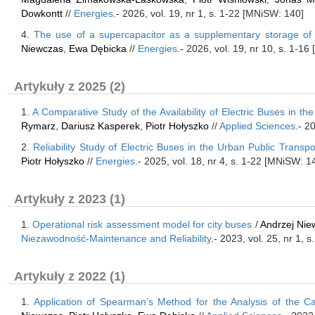
Dowkontt
//
Energies
.- 2026, vol. 19, nr 1, s. 1-22 [MNiSW: 140]
4.
The use of a supercapacitor as a supplementary storage of el
Niewczas
,
Ewa Dębicka
//
Energies
.- 2026, vol. 19, nr 10, s. 1-1
Artykuły z 2025 (2)
1.
A Comparative Study of the Availability of Electric Buses in th
Rymarz
,
Dariusz Kasperek
,
Piotr Hołyszko
//
Applied Sciences
.- 2
2.
Reliability Study of Electric Buses in the Urban Public Transp
Piotr Hołyszko
//
Energies
.- 2025, vol. 18, nr 4, s. 1-22 [MNiSW: 1
Artykuły z 2023 (1)
1.
Operational risk assessment model for city buses
/
Andrzej Nie
Niezawodność-Maintenance and Reliability
.- 2023, vol. 25, nr 1, 
Artykuły z 2022 (1)
1.
Application of Spearman’s Method for the Analysis of the 