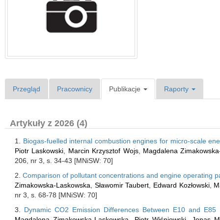
Przegląd
Pracownicy
Publikacje
Raporty
Artykuły z 2026 (4)
1.
Biogas-fuelled internal combustion engines for micro-scale en
Piotr Laskowski
,
Marcin Krzysztof Wojs
,
Magdalena Zimakowska
206, nr 3, s. 34-43 [MNiSW: 70]
2.
Comparison of pollutant concentrations and engine operating pa
Zimakowska-Laskowska
,
Sławomir Taubert
,
Edward Kozłowski
,
M
nr 3, s. 68-78 [MNiSW: 70]
3.
Dynamic CO2 Emission Differences Between E10 and E85 
Magdalena Zimakowska-Laskowska
,
Piotr Wiśniowski
,
Jonas Ma