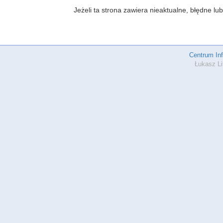
Jeżeli ta strona zawiera nieaktualne, błędne 
Centrum In
Łukasz Li