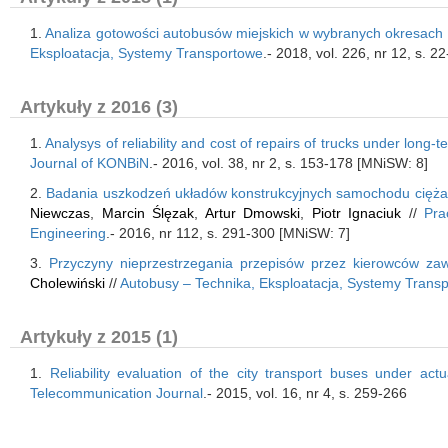
1.
Analiza gotowości autobusów miejskich w wybranych okresach
Eksploatacja, Systemy Transportowe
.- 2018, vol. 226, nr 12, s. 
Artykuły z 2016 (3)
1.
Analysys of reliability and cost of repairs of trucks under long-
Journal of KONBiN
.- 2016, vol. 38, nr 2, s. 153-178 [MNiSW: 8]
2.
Badania uszkodzeń układów konstrukcyjnych samochodu cięż
Niewczas
,
Marcin Ślęzak
,
Artur Dmowski
,
Piotr Ignaciuk
//
Pra
Engineering
.- 2016, nr 112, s. 291-300 [MNiSW: 7]
3.
Przyczyny nieprzestrzegania przepisów przez kierowców z
Cholewiński
//
Autobusy – Technika, Eksploatacja, Systemy Trans
Artykuły z 2015 (1)
1.
Reliability evaluation of the city transport buses under actu
Telecommunication Journal
.- 2015, vol. 16, nr 4, s. 259-266